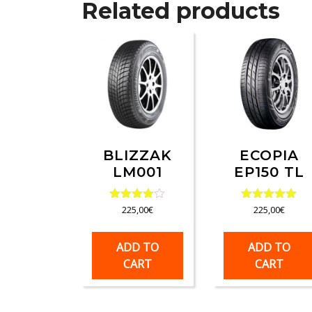
Related products
BLIZZAK
ECOPIA
LM001
EP150 TL
Rated
Rated
225,00
€
225,00
€
4.00
5.00
out of 5
out of 5
ADD TO
ADD TO
CART
CART