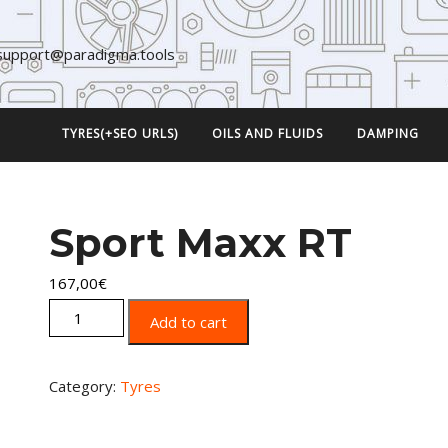
support@paradigma.tools
TYRES(+SEO URLS)
OILS AND FLUIDS
DAMPING
Sport Maxx RT
167,00
€
Sport Maxx RT quantity
Add to cart
Category:
Tyres