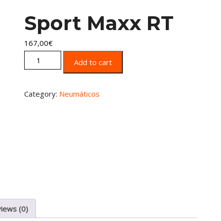
Sport Maxx RT
167,00
€
Sport Maxx RT quantity
Add to cart
Category:
Neumáticos
iews (0)