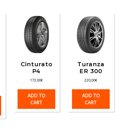
Cinturato
Turanza
P4
ER 300
173,00
€
220,00
€
ADD TO
ADD TO
CART
CART