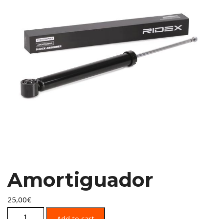
Amortiguador
25,00
€
Amortiguador quantity
Add to cart