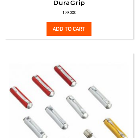
DuraGrip
199,00
€
ADD TO CART