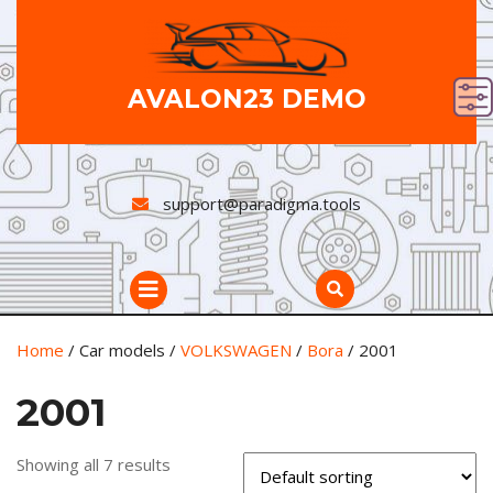
Skip
to
content
AVALON23 DEMO
support@paradigma.tools
Open
Button
Home
/ Car models /
VOLKSWAGEN
/
Bora
/ 2001
2001
Showing all 7 results